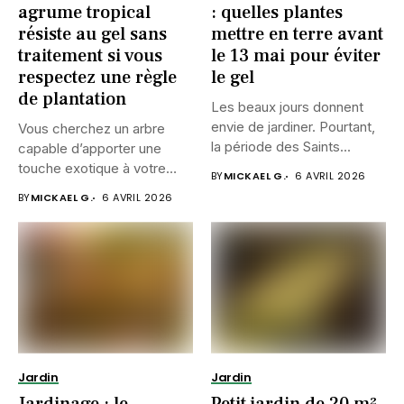
agrume tropical
: quelles plantes
résiste au gel sans
mettre en terre avant
traitement si vous
le 13 mai pour éviter
respectez une règle
le gel
de plantation
Les beaux jours donnent
envie de jardiner. Pourtant,
Vous cherchez un arbre
la période des Saints...
capable d’apporter une
touche exotique à votre
BY
MICKAEL G.
6 AVRIL 2026
jardin...
BY
MICKAEL G.
6 AVRIL 2026
Jardin
Jardin
Jardinage : le
Petit jardin de 20 m²