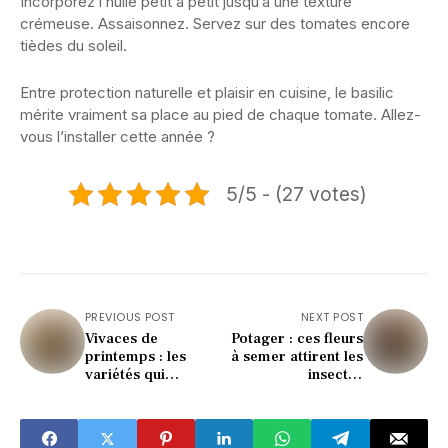
Incorporez l’huile petit à petit jusqu’à une texture
crémeuse. Assaisonnez. Servez sur des tomates encore
tièdes du soleil.
Entre protection naturelle et plaisir en cuisine, le basilic
mérite vraiment sa place au pied de chaque tomate. Allez-
vous l’installer cette année ?
5/5 - (27 votes)
PREVIOUS POST
NEXT POST
Vivaces de
Potager : ces fleurs
printemps : les
à semer attirent les
variétés qui
insectes
métamorphosent un
pollinisateurs et
massif ordinaire en
boostent vos
jardin remarquable
récoltes