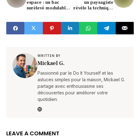
espace : un bac
un paysagiste
surélevé modulable
révèle la technique
optimise chaque
de tonte à adopter
mètre carré
avant l'été
cultivable
WRITTEN BY
Mickael G.
Passionné par le Do It Yourself et les
astuces simples pour la maison, Mickael G.
partage avec enthousiasme ses
découvertes pour améliorer votre
quotidien.
LEAVE A COMMENT