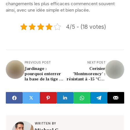
changements les plus efficaces commencent souvent
ainsi, avec une idée simple et bien placée.
4/5 - (18 votes)
PREVIOUS POST
NEXT POST
Jardinage :
Cerisier
pourquoi enterrer
'Montmorency' :
la base de la tige de
résistant à -15 °C et
la tomate accélère
très productif, une
sa pourriture
variété ancienne
méconnue des
jardiniers français
WRITTEN BY